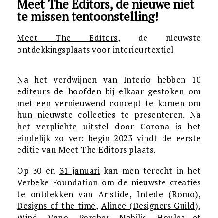
Meet The Editors, de nieuwe niet
te missen tentoonstelling!
Meet The Editors
, de nieuwste
ontdekkingsplaats voor interieurtextiel
Na het verdwijnen van Interio hebben 10
editeurs de hoofden bij elkaar gestoken om
met een vernieuwend concept te komen om
hun nieuwste collecties te presenteren. Na
het verplichte uitstel door Corona is het
eindelijk zo ver: begin 2023 vindt de eerste
editie van Meet The Editors plaats.
Op 30 en
31 januari
kan men terecht in het
Verbeke Foundation om de nieuwste creaties
te ontdekken van
Aristide
,
Intede (Romo)
,
Designs of the time
,
Alinee (Designers Guild)
,
Wind
, Vano,
Porcher,
Nobilis
,
Houles
et