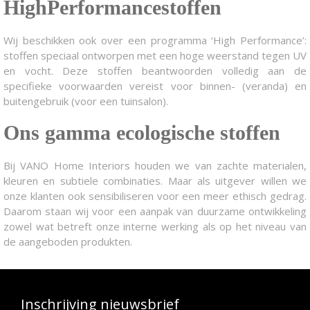
HighPerformancestoffen
Wij beschikken ook over een programma ‘High Performance’:
stoffen speciaal ontworpen met een hoge weerstand tegen UV
en vocht. Deze stoffen beantwoorden volledig aan de
specifieke voorwaarden vereist voor binnen- (veranda) en
buitengebruik (voor een tuinsalon).
Ons gamma ecologische stoffen
Bij VANO Home Interiors houden we van zachte materialen,
kleuren en subtiele combinaties. Maar als uitgever willen we
onze klanten ook sensibiliseren voor een meer ethisch gedrag.
Daarom staan wij voor een aanpak van duurzame ontwikkeling
zowel wat betreft onze interne werking als op het niveau van
de aangeboden produkten.
Inschrijving nieuwsbrief