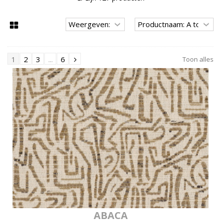
1
2
3
...
6
Toon alles
ABACA