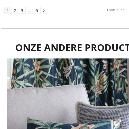
Toon alles
1
2
3
...
6
ONZE ANDERE PRODUC