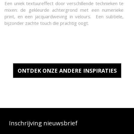
Een uniek textuureffect door verschillende technieken te
mixen: de gekleurde achtergrond met een numerieke
print, en een jacquardweving in velours.
Een subtiele,
bijzonder zachte touch die prachtig oogt.
ONTDEK ONZE ANDERE INSPIRATIES
Inschrijving nieuwsbrief