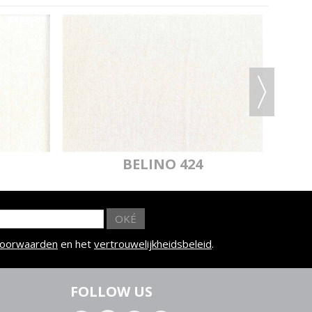
BELINO 424
OKÉ
voorwaarden
en het
vertrouwelijkheidsbeleid
.
FOLLOW US