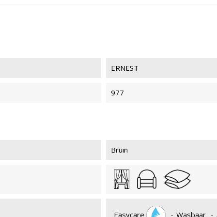
ERNEST 941
ERN
ERNEST
ERNEST 936
ERN
977
ERNEST 028
ERN
Bruin
ERNEST 405
ERN
Easycare
-
Wasbaar
-