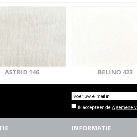
ASTRID 146
BELINO 423
Ik accepteer de
Algemene 
TIE
INFORMATIE