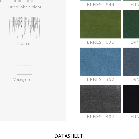
ERNEST 944
ERN
Driedubbele plooi
ERNEST 035
ERN
Fronsen
ERNEST 357
ERN
Vouwgordijn
ERNEST 307
ERN
DATASHEET