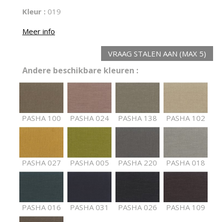
Kleur :
019
Meer info
VRAAG STALEN AAN (MAX 5)
Andere beschikbare kleuren :
PASHA 100
PASHA 024
PASHA 138
PASHA 102
PASHA 027
PASHA 005
PASHA 220
PASHA 018
PASHA 016
PASHA 031
PASHA 026
PASHA 109