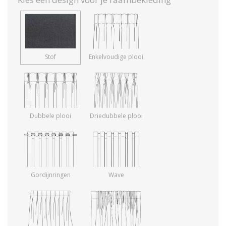
Stof
Enkelvoudige plooi
Dubbele plooi
Driedubbele plooi
Gordijnringen
Wave