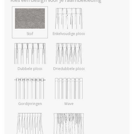
Stof
Enkelvoudige plooi
Dubbele plooi
Driedubbele plooi
Gordijnringen
Wave