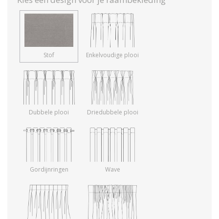
Stof
Enkelvoudige plooi
Dubbele plooi
Driedubbele plooi
Gordijnringen
Wave