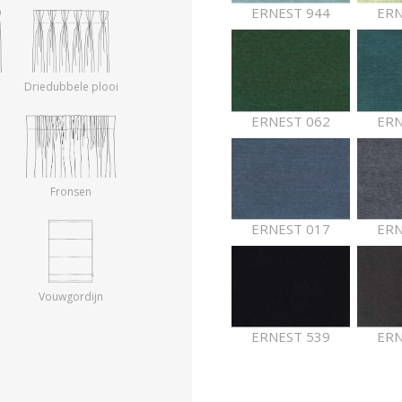
ERNEST 944
ERN
Driedubbele plooi
ERNEST 062
ERN
Fronsen
ERNEST 017
ERN
Vouwgordijn
ERNEST 539
ERN