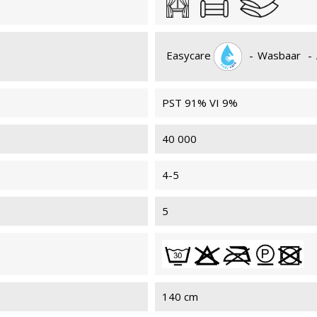
Easycare
-
Wasbaar
-
ERNEST 021
ERN
PST 91% VI 9%
40 000
4-5
5
140 cm