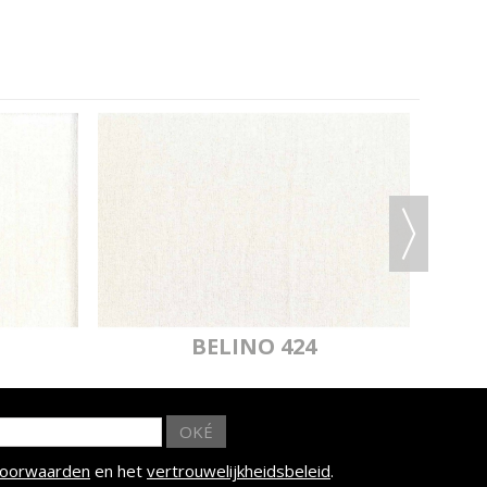
BELINO 424
OKÉ
voorwaarden
en het
vertrouwelijkheidsbeleid
.