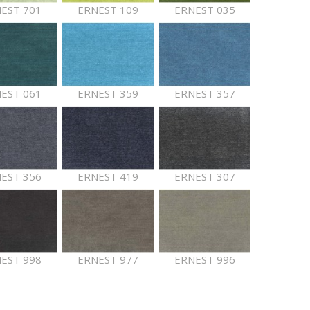
EST 701
ERNEST 109
ERNEST 035
EST 061
ERNEST 359
ERNEST 357
EST 356
ERNEST 419
ERNEST 307
EST 998
ERNEST 977
ERNEST 996