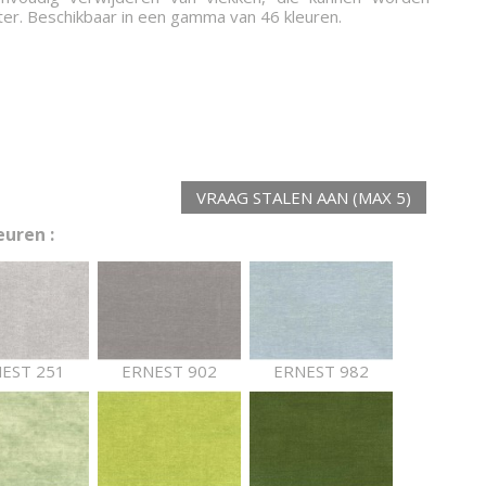
er. Beschikbaar in een gamma van 46 kleuren.
VRAAG STALEN AAN (MAX 5)
uren :
EST 251
ERNEST 902
ERNEST 982