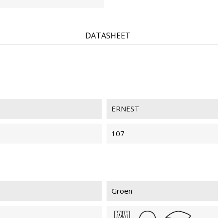
ERNEST 941
ERN
DATASHEET
ERNEST 936
ERN
ERNEST
107
ERNEST 028
ERN
Groen
ERNEST 405
ERN