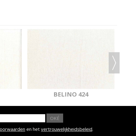
IADE 065
MYRIADE 067
MYRIADE 067
DVRIJ M1
BRANDVRIJ M1
IADE 068
DVRIJ M1
BELINO 424
OKÉ
voorwaarden
en het
vertrouwelijkheidsbeleid
.