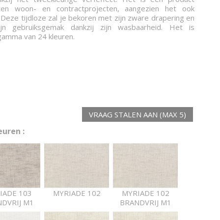
ten woon- en contractprojecten, aangezien het ook
s. Deze tijdloze zal je bekoren met zijn zware drapering en
ijn gebruiksgemak dankzij zijn wasbaarheid. Het is
 gamma van 24 kleuren.
VRAAG STALEN AAN (MAX 5)
uren :
IADE 103
MYRIADE 102
MYRIADE 102
DVRIJ M1
BRANDVRIJ M1