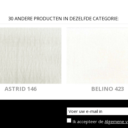
30 ANDERE PRODUCTEN IN DEZELFDE CATEGORIE:
MYRIADE 065
MYR
BRAN
MYRIADE 068
MYR
BRAN
ASTRID 146
BELINO 423
Ik accepteer de
Algemene 