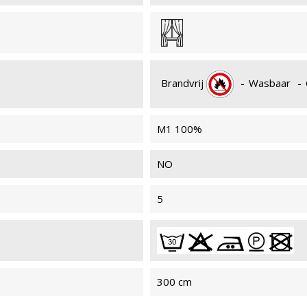
MYRIADE 901
MYR
Brandvrij
-
Wasbaar
-
M1 100%
NO
MYRIADE 902
MYR
5
BRAN
300 cm
MYRIADE 093
MYR
BRAN