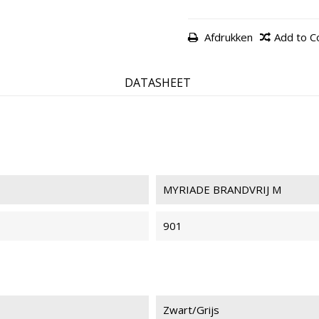
Afdrukken
Add to 
MYRIADE 501
MYR
BRAN
DATASHEET
MYRIADE 301
MYR
BRAN
MYRIADE BRANDVRIJ M
901
MYRIADE 021
MYR
BRAN
Zwart/Grijs