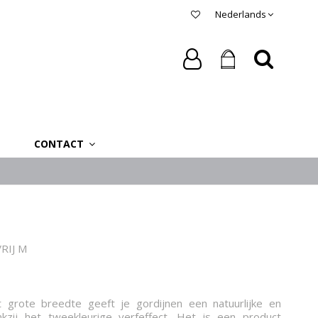
Nederlands
CONTACT
RIJ M
 grote breedte geeft je gordijnen een natuurlijke en
kzij het tweekleurige verfeffect. Het is een product