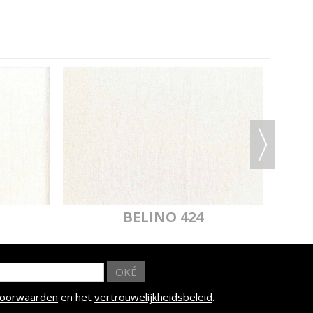
IADE 802
MYRIADE 065
MYRIADE 065
DVRIJ M1
BRANDVRIJ M1
IADE 067
MYRIADE 068
MYRIADE 068
DVRIJ M1
BRANDVRIJ M1
BELINO 424
OKÉ
voorwaarden
en het
vertrouwelijkheidsbeleid
.