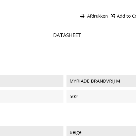
Afdrukken
Add to 
MYRIADE 501
MYR
BRAN
DATASHEET
MYRIADE BRANDVRIJ M
502
MYRIADE 021
MYR
Beige