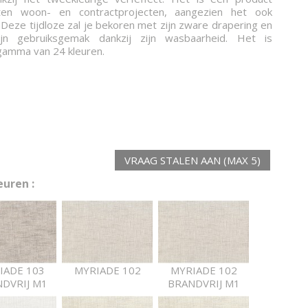
ten woon- en contractprojecten, aangezien het ook
s. Deze tijdloze zal je bekoren met zijn zware drapering en
ijn gebruiksgemak dankzij zijn wasbaarheid. Het is
 gamma van 24 kleuren.
VRAAG STALEN AAN (MAX 5)
uren :
IADE 103
MYRIADE 102
MYRIADE 102
DVRIJ M1
BRANDVRIJ M1