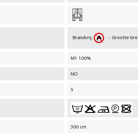
BRAN
Brandvrij
-
Grootte br
MYRIADE 901
MYR
BRAN
M1 100%
NO
MYRIADE 092
MYR
BRAN
5
MYRIADE 204
MYR
300 cm
BRAN