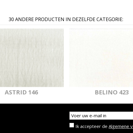
30 ANDERE PRODUCTEN IN DEZELFDE CATEGORIE:
MYRIADE 802
MYR
BRAN
MYRIADE 067
MYR
BRAN
ASTRID 146
BELINO 423
Ik accepteer de
Algemene 