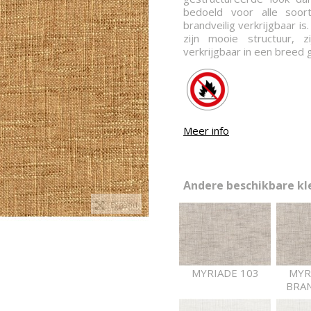
bedoeld voor alle soor
brandveilig verkrijgbaar i
zijn mooie structuur, z
verkrijgbaar in een breed
Meer info
Andere beschikbare kle
Expand
MYRIADE 103
MYR
BRAN