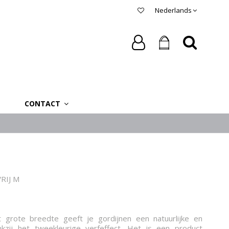
Nederlands
CONTACT
RIJ M
 grote breedte geeft je gordijnen een natuurlijke en
kzij het tweekleurige verfeffect. Het is een product