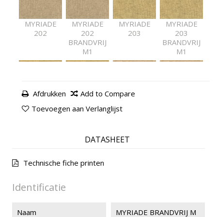
MYRIADE
MYRIADE
MYRIADE
MYRIADE
202
202
203
203
BRANDVRIJ
BRANDVRIJ
M1
M1
Afdrukken
Add to Compare
MYRIADE
MYRIADE
MYRIADE
MYRIADE
501
501
502
502
Toevoegen aan Verlanglijst
BRANDVRIJ
BRANDVRIJ
M1
M1
DATASHEET
Technische fiche printen
MYRIADE
MYRIADE
MYRIADE
MYRIADE
301
301
303
303
BRANDVRIJ
BRANDVRIJ
Identificatie
M1
M1
Naam
MYRIADE BRANDVRIJ M