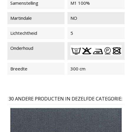
Samenstelling
M1 100%
MYRIADE
MYRIADE
MYRIADE
MYRIADE
204
204
093
093
Martindale
NO
BRANDVRIJ
BRANDVRIJ
M1
M1
Lichtechtheid
5
Onderhoud
MYRIADE
MYRIADE
MYRIADE
MYRIADE
802
802
065
065
BRANDVRIJ
BRANDVRIJ
Breedte
300 cm
M1
M1
MYRIADE
MYRIADE
MYRIADE
30 ANDERE PRODUCTEN IN DEZELFDE CATEGORIE:
067
067
068
BRANDVRIJ
M1