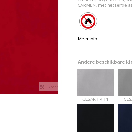
CARMEN, met hetzelfde as
Meer info
Andere beschikbare kle
Expand
CESAR FR 11
CES