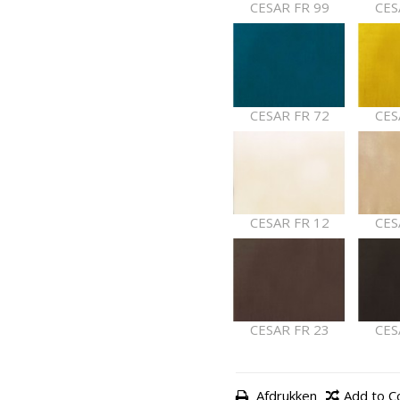
CESAR FR 99
CES
CESAR FR 72
CES
CESAR FR 12
CES
CESAR FR 23
CES
Afdrukken
Add to 