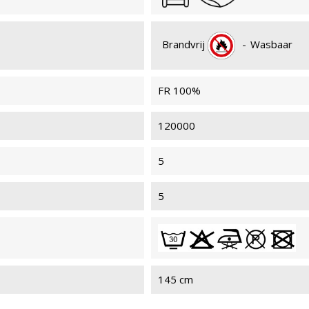
Brandvrij
-
Wasbaar
FR 100%
120000
5
5
145 cm