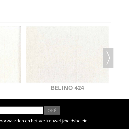
BELINO 424
OKÉ
voorwaarden
en het
vertrouwelijkheidsbeleid
.