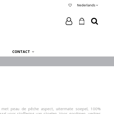
Nederlands
CONTACT
l met peau de pêche aspect, uitermate soepel, 100%
eaal voor stoffering van stoelen. Voor gordijnen, verkies