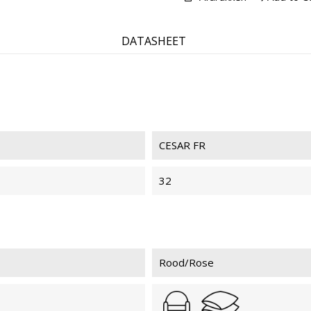
CESAR FR 31
CES
DATASHEET
CESAR FR
32
Rood/Rose