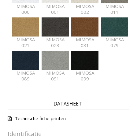
MIMOSA
MIMOSA
MIMOSA
MIMOSA
000
001
002
011
MIMOSA
MIMOSA
MIMOSA
MIMOSA
021
023
031
079
MIMOSA
MIMOSA
MIMOSA
089
091
099
DATASHEET
Technische fiche printen
Identificatie