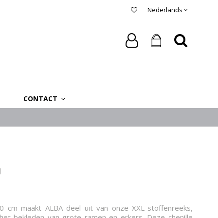
Nederlands
CONTACT
J
 cm maakt ALBA deel uit van onze XXL-stoffenreeks,
het bekleden van grote ramen en erkers. Deze chenille