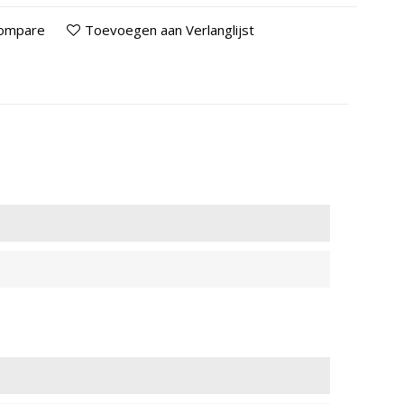
Compare
Toevoegen aan Verlanglijst
BAN 83
ALBAN 81
ANDVRIJ
BRANDVRIJ