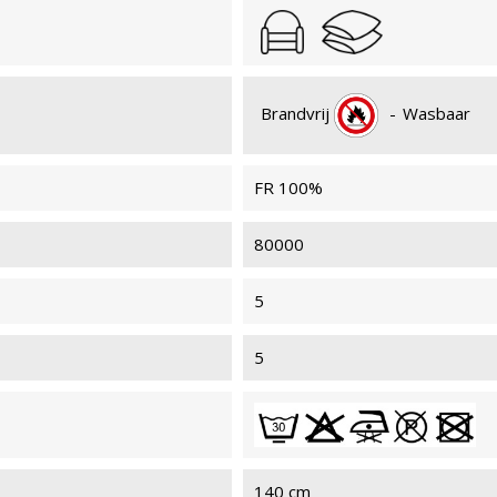
Brandvrij
-
Wasbaar
FR 100%
80000
5
5
140 cm