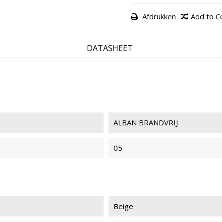
Afdrukken
Add to 
ALBAN 84
AL
BRANDVRIJ
BR
DATASHEET
ALBAN BRANDVRIJ
05
Beige