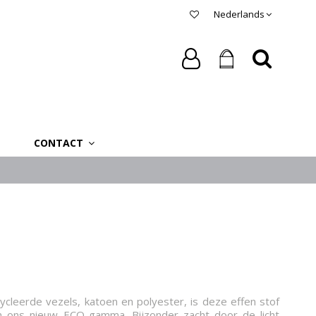
Nederlands
CONTACT
cleerde vezels, katoen en polyester, is deze effen stof
n ons nieuw ECO-gamma. Bijzonder zacht door de licht