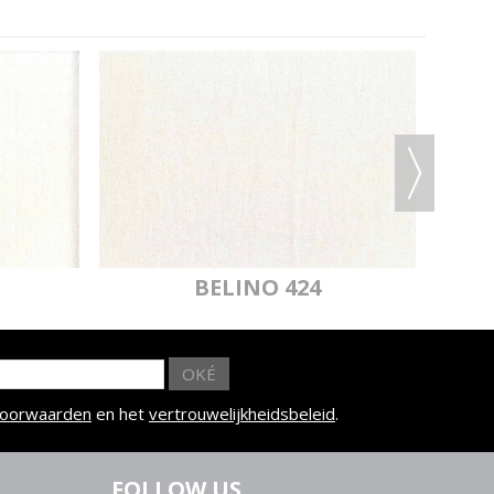
BELINO 424
OKÉ
voorwaarden
en het
vertrouwelijkheidsbeleid
.
FOLLOW US