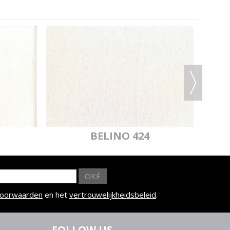
BELINO 424
OKÉ
voorwaarden
en het
vertrouwelijkheidsbeleid
.
FOLLOW US