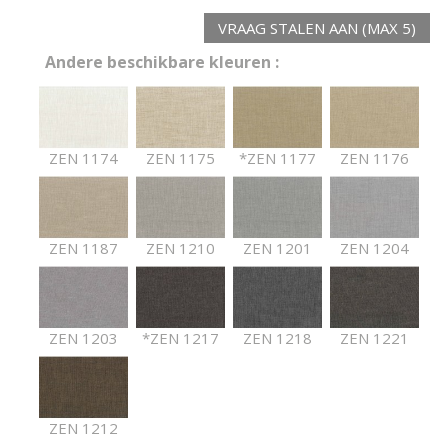
VRAAG STALEN AAN (MAX 5)
Andere beschikbare kleuren :
ZEN 1174
ZEN 1175
*ZEN 1177
ZEN 1176
ZEN 1187
ZEN 1210
ZEN 1201
ZEN 1204
ZEN 1203
*ZEN 1217
ZEN 1218
ZEN 1221
ZEN 1212