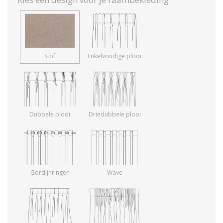
Stof
Enkelvoudige plooi
Dubbele plooi
Driedubbele plooi
Gordijnringen
Wave