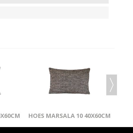
0X60CM
HOES MARSALA 10 40X60CM
HOES