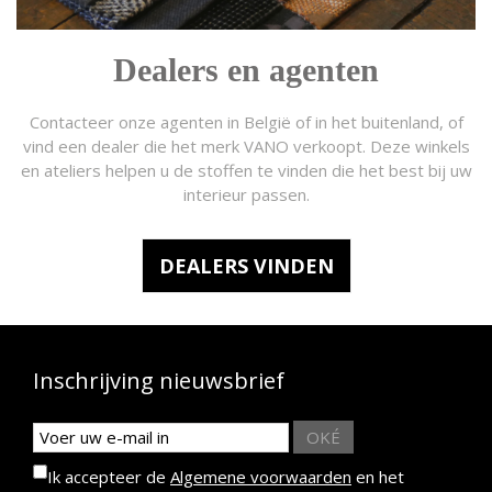
Dealers en agenten
Contacteer onze agenten in België of in het buitenland, of
vind een dealer die het merk VANO verkoopt. Deze winkels
en ateliers helpen u de stoffen te vinden die het best bij uw
interieur passen.
DEALERS VINDEN
Inschrijving nieuwsbrief
OKÉ
Ik accepteer de
Algemene voorwaarden
en het