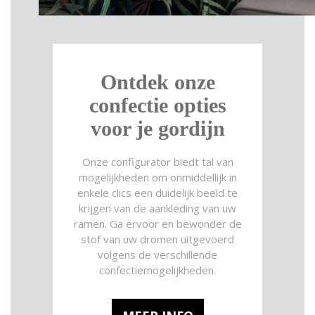
Ontdek onze
confectie opties
voor je gordijn
Onze configurator biedt tal van
mogelijkheden om onmiddellijk in
enkele clics een duidelijk beeld te
krijgen van de aankleding van uw
ramen. Ga ervoor en bewonder de
stof van uw dromen uitgevoerd
volgens de verschillende
confectiemogelijkheden.