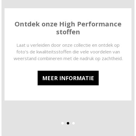
Ontdek ons gamma XXL-stoffen
Bij VANO Home interiors hebben we de oplossing om
uw ramen te verfraaien en uw werk te
vergemakkelijken dankzij ons assortiment XXL-stoffen
die speciaal zijn ontworpen om uw ramen en erkers
aan te kleden, hoe groot ze ook zijn..
MEER INFORMATIE