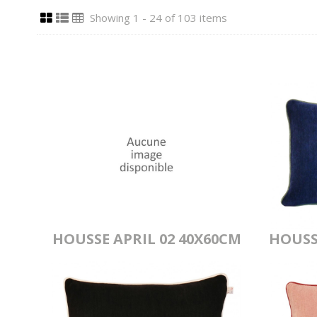
Showing 1 - 24 of 103 items
HOUSSE APRIL 02 40X60CM
HOUSS