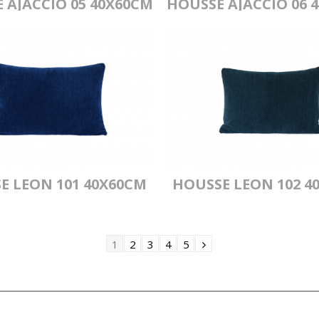
 AJACCIO 05 40X60CM
HOUSSE AJACCIO 06 
E LEON 101 40X60CM
HOUSSE LEON 102 4
1
2
3
4
5