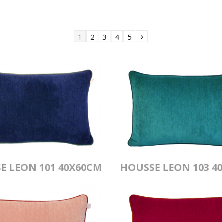
1
2
3
4
5
E LEON 101 40X60CM
HOUSSE LEON 103 4