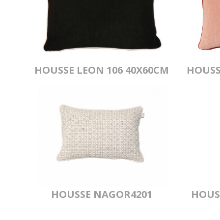
HOUSSE LEON 106 40X60CM
HOUSS
HOUSSE NAGOR4201
HOUSS
30X45CM