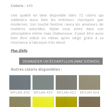
Coloris :
449
Une qualité en laine disponible dans 72 coloris qui
sublimera aussi bien les intérieurs classiques que
modernes. Son touché feutrine ravira les amateurs de
matières naturelles. Mylan vous attire dans son
atmosphère intime mais chaleureuse. Il peut être aussi
bien être utilisé en rideau qu’en siège grâce à sa
résistance à l’abrasion très élevé.
Plus d'info
DEMANDER UN ÉCHANTLLON (MAX 5/ENVOI)
Autres coloris disponibles :
MYLAN 450
MYLAN 435
MYLAN 432
MYLAN 434