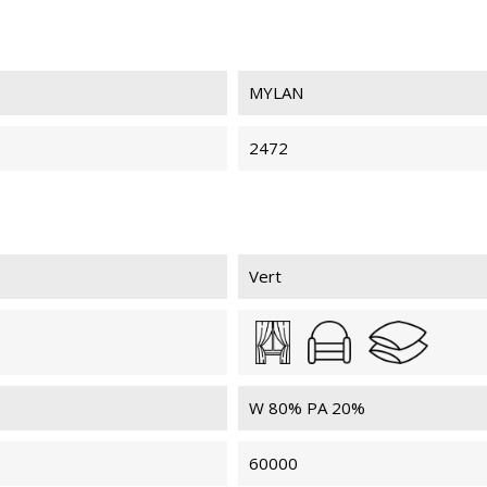
MYLAN
MYLAN 409
MY
2472
MYLAN 438
MY
Vert
MYLAN 096
MYL
W 80% PA 20%
60000