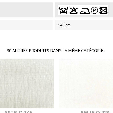
MYLAN 2456
MYL
140 cm
MYLAN 2481
MYL
30 AUTRES PRODUITS DANS LA MÊME CATÉGORIE :
MYLAN 448
MY
MYLAN 2492
MYL
ASTRID 146
BELINO 423