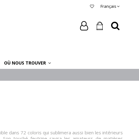
Français
OÙ NOUS TROUVER
ible dans 72 coloris qui sublimera aussi bien les intérieurs
 Son touché feutrine ravira les amateurs de matières