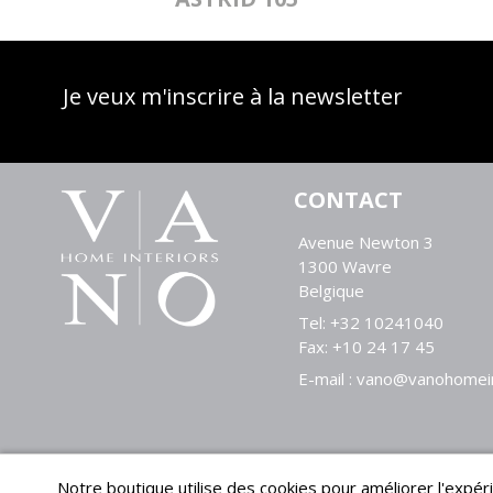
Je veux m'inscrire à la newsletter
CONTACT
Avenue Newton 3
1300 Wavre
Belgique
Tel:
+32 10241040
Fax:
+10 24 17 45
E-mail :
vano@vanohomein
Notre boutique utilise des cookies pour améliorer l'expéri