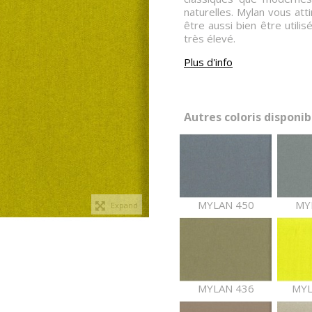
naturelles. Mylan vous att
être aussi bien être utili
très élevé.
Plus d'info
Autres coloris disponibl
MYLAN 450
MY
Expand
MYLAN 436
MYL