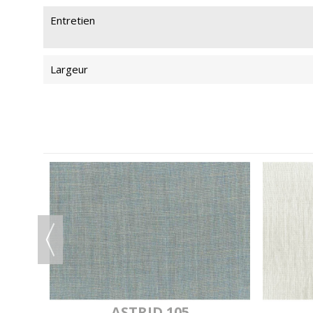
Entretien
Largeur
U
ASTRID 105