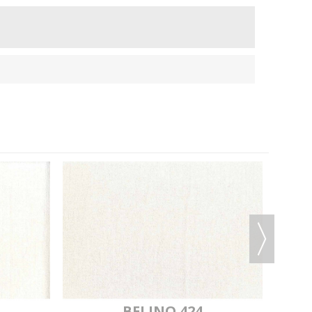
AN 2477
MYLAN 445
MYLAN 2480
AN 2479
MYLAN 2487
MYLAN 447
LAN 446
MYLAN 2489
MYLAN 449
AN 2491
MYLAN 2490
MYLAN 2493
BELINO 424