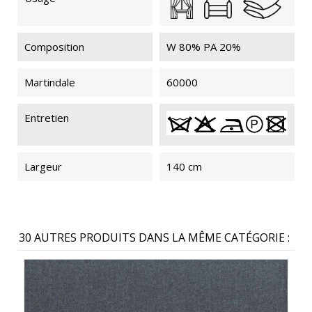
Composition
W 80% PA 20%
MYLAN 413
MYLAN
MYLAN
MYLAN 445
2456
2477
Martindale
60000
Entretien
MYLAN
2480
Largeur
140 cm
MYLAN
MYLAN
MYLAN
MYLAN 447
2481
2479
2487
30 AUTRES PRODUITS DANS LA MÊME CATÉGORIE :
MYLAN 448