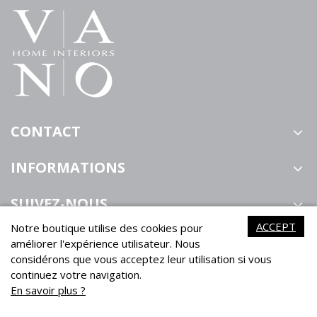
MYLAN 201
MYLAN 039
MYLAN 442
MYLAN
2482
CONTACT
MYLAN
MYLAN 419
MYLAN
MYLAN 453
2483
2485
INFORMATIONS
SUIVEZ-NOUS
ACCEPT
Notre boutique utilise des cookies pour
améliorer l'expérience utilisateur. Nous
considérons que vous acceptez leur utilisation si vous
continuez votre navigation.
En savoir plus ?
VANO Home Interiors ©2021
Powered by Tesial