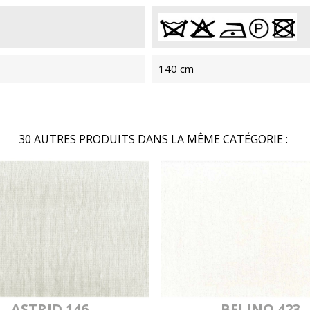
MYLAN 413
MYL
140 cm
MYLAN 2480
MYL
30 AUTRES PRODUITS DANS LA MÊME CATÉGORIE :
MYLAN 447
MY
MYLAN 2492
MYL
ASTRID 146
BELINO 423