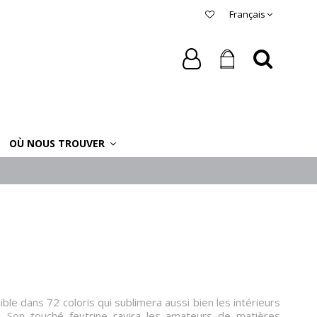
Français
OÙ NOUS TROUVER
ible dans 72 coloris qui sublimera aussi bien les intérieurs
 Son touché feutrine ravira les amateurs de matières