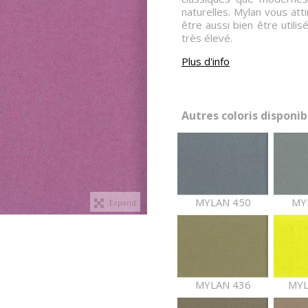
naturelles. Mylan vous att
être aussi bien être utili
très élevé.
Plus d'info
Autres coloris disponibl
MYLAN 450
MY
Expand
MYLAN 436
MYL