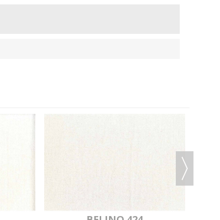
AN 2456
MYLAN 2477
MYLAN 445
AN 2481
MYLAN 2479
MYLAN 2487
LAN 446
MYLAN 2489
MYLAN 449
AN 2491
MYLAN 2490
MYLAN 2493
BELINO 424