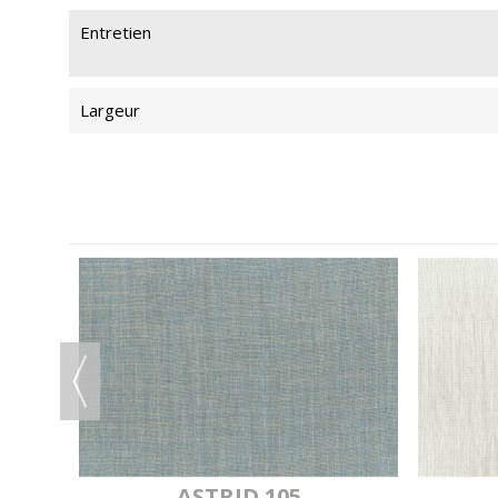
Entretien
Largeur
U
ASTRID 105