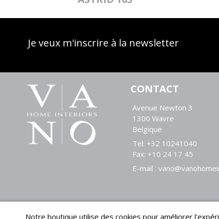
Je veux m'inscrire à la newsletter
CONTACT
Avenue Newton 3
1300 Wavre
Belgique
Tel:
+32 10241040
Fax:
+10 24 17 45
E-mail :
vano@vanohomein
Notre boutique utilise des cookies pour améliorer l'expéri