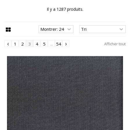
Il y a 1287 produits.
1
2
3
4
5
...
54
Afficher tout