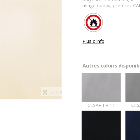
usage rideau, préfèrez CA
Plus d'info
Autres coloris disponibl
Expand
CESAR FR 11
CES