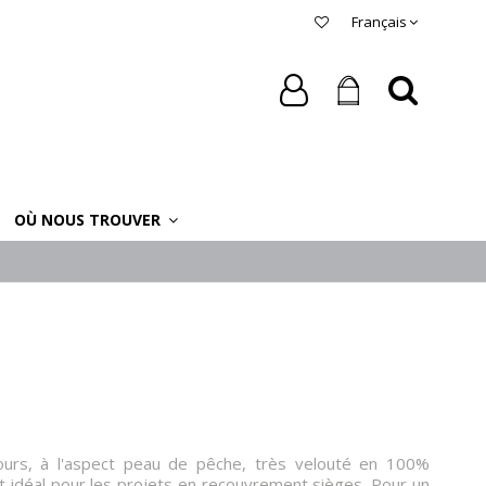
Français
OÙ NOUS TROUVER
ours, à l'aspect peau de pêche, très velouté en 100%
st idéal pour les projets en recouvrement sièges. Pour un