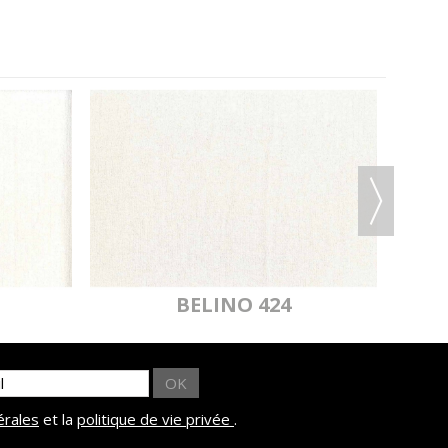
BELINO 424
OK
érales
et la
politique de vie privée
.