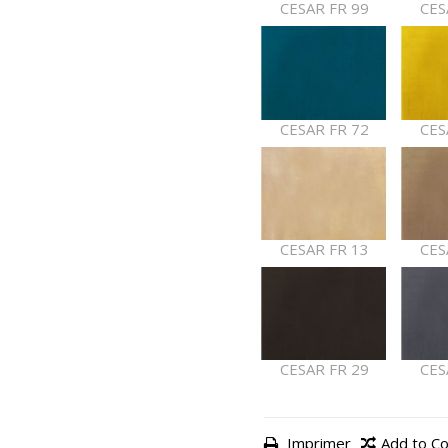
CESAR FR 99
CES
CESAR FR 72
CES
CESAR FR 13
CES
CESAR FR 29
CES
Imprimer
Add to C