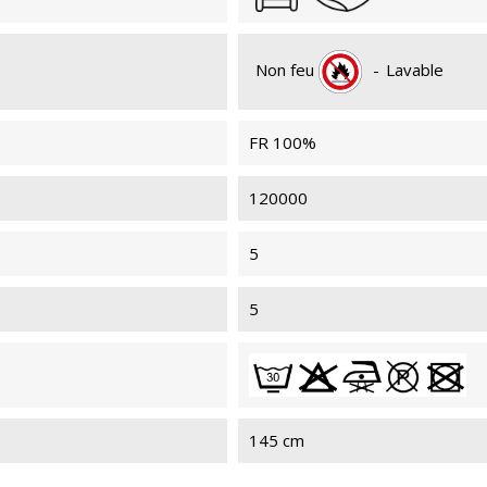
Non feu
-
Lavable
FR 100%
120000
5
5
145 cm