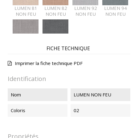
LUMEN 81
LUMEN 82
LUMEN 92
LUMEN 94
NON FEU
NON FEU
NON FEU
NON FEU
LUMEN 95
LUMEN 97
NON FEU
NON FEU
FICHE TECHNIQUE
Imprimer la fiche technique PDF
Identification
Nom
LUMEN NON FEU
Coloris
02
Propriétés