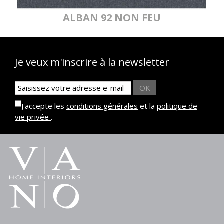
ALBAN 92 NON FEU
Je veux m'inscrire à la newsletter
OK
J'accepte les
conditions générales
et la
politique de
vie privée
.