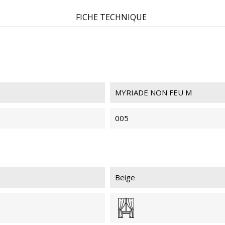
FICHE TECHNIQUE
MYRIADE 501
MYR
NON
MYRIADE NON FEU M
005
MYRIADE 301
MYR
NON
Beige
MYRIADE 021
MYR