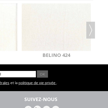
IADE 802
MYRIADE 065
MYRIADE 065
 FEU M1
NON FEU M1
BELINO 424
IADE 067
MYRIADE 068
MYRIADE 068
 FEU M1
NON FEU M1
OK
érales
et la
politique de vie privée
.
SUIVEZ-NOUS