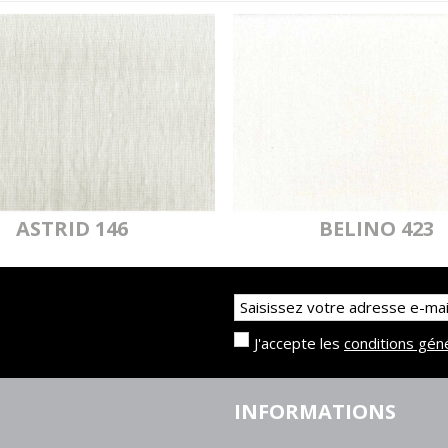
MYRIADE 802
MYR
NON
ASTRID 146
BELINO 423
MYRIADE 067
MYR
NON
J'accepte les
conditions gén
INFORMATIONS