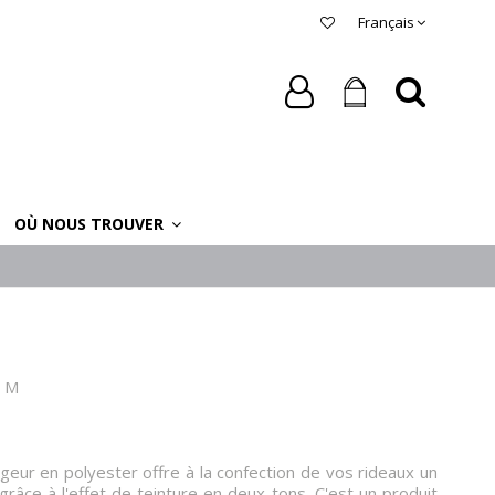
Français
OÙ NOUS TROUVER
 M
geur en polyester offre à la confection de vos rideaux un
grâce à l'effet de teinture en deux tons. C'est un produit