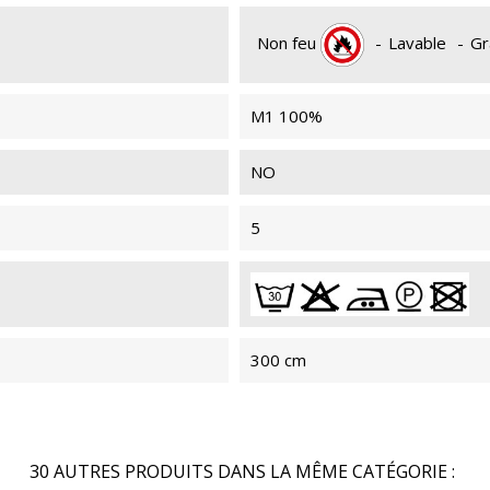
NON
Non feu
-
Lavable
-
Gr
M1 100%
MYRIADE 901
MYR
NON
NO
5
MYRIADE 092
MYR
NON
300 cm
MYRIADE 204
MYR
NON
30 AUTRES PRODUITS DANS LA MÊME CATÉGORIE :