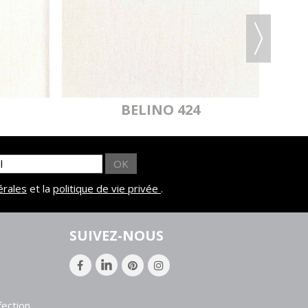
BELINO 424
OK
érales
et la
politique de vie privée
.
SUIVEZ-NOUS
ection