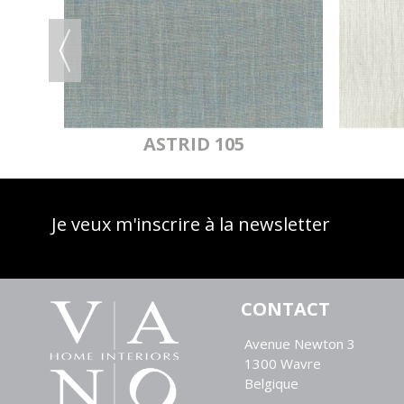
U
ASTRID 105
Je veux m'inscrire à la newsletter
CONTACT
Avenue Newton 3
1300 Wavre
Belgique