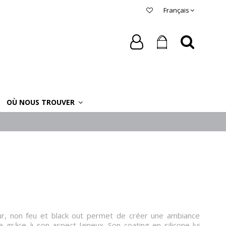
Français
OÙ NOUS TROUVER
ur, non feu et black out permet de créer une ambiance
 grâce à son aspect laineux. Son coating en silicone lui