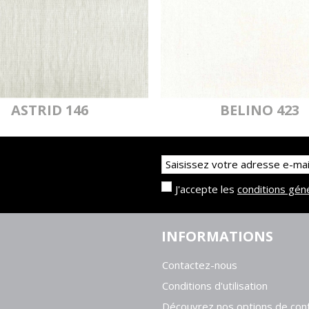
ASTRID 146
BELINO 423
J'accepte les
conditions gén
INFORMATIONS
Contactez-nous
Conditions d'utilisation
Découvrez nos options de conf