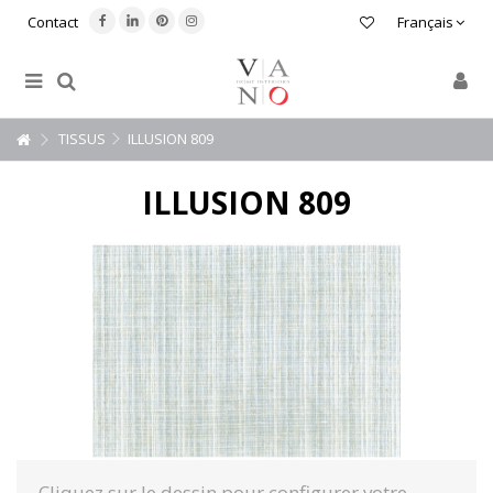
Contact
Français
TISSUS
ILLUSION 809
ILLUSION 809
Cliquez sur le dessin pour configurer votre