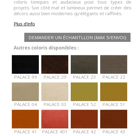
coloris toniques et audacieux pour tous types de
projets. Son côté mat et lumineux permet de créer des
décors aussi bien modernes qu’élégants et raffinés.
Plus d'info
DEMANDER UN ÉCHANTLLON (MAX 5/ENVOI)
Autres coloris disponibles :
PALACE 99
PALACE 29
PALACE 23
PALACE 22
PALACE 04
PALACE 03
PALACE 52
PALACE 51
PALACE 41
PALACE 401
PALACE 42
PALACE 43