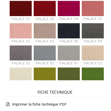
PALACE 37
PALACE 36
PALACE 34
PALACE 33
PALACE 32
PALACE 82
PALACE 96
PALACE 94
PALACE 93
PALACE 92
PALACE 91
PALACE 02
PALACE 01
PALACE 61
PALACE 62
PALACE 63
FICHE TECHNIQUE
Imprimer la fiche technique PDF
PALACE 64
PALACE 65
PALACE 66
PALACE 68