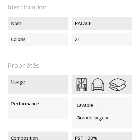
Identification
Nom
PALACE
PALACE 74
PALACE 75
PALACE 79
PALACE 89
Coloris
21
PALACE 83
Propriétés
Usage
Performance
Lavable
-
Grande largeur
Composition
PST 100%