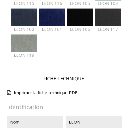
LEON 115
LEON 116
LEON 105
LEON 103
LEON 102
LEON 101
LEON 106
LEON 117
LEON 119
FICHE TECHNIQUE
Imprimer la fiche technique PDF
Identification
Nom
LEON