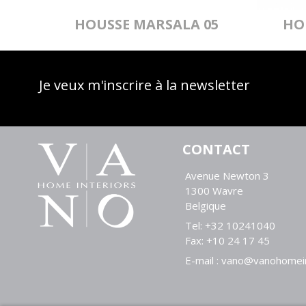
60CM
HOUSSE MARSALA 05
HO
40X60CM
Je veux m'inscrire à la newsletter
CONTACT
Avenue Newton 3
1300 Wavre
Belgique
Tel:
+32 10241040
Fax:
+10 24 17 45
E-mail :
vano@vanohomein