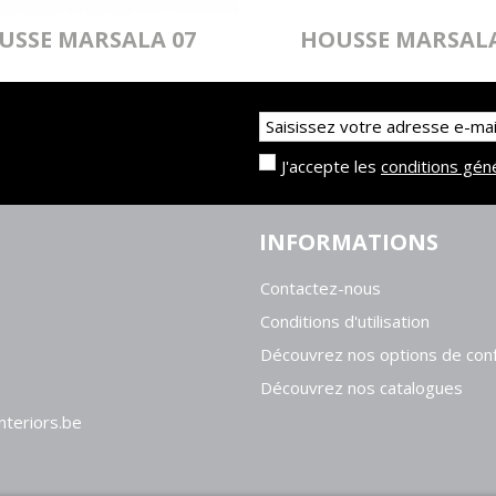
USSE MARSALA 07
HOUSSE MARSALA
40X60CM
40X60CM
J'accepte les
conditions gén
INFORMATIONS
Contactez-nous
Conditions d'utilisation
Découvrez nos options de conf
Découvrez nos catalogues
teriors.be