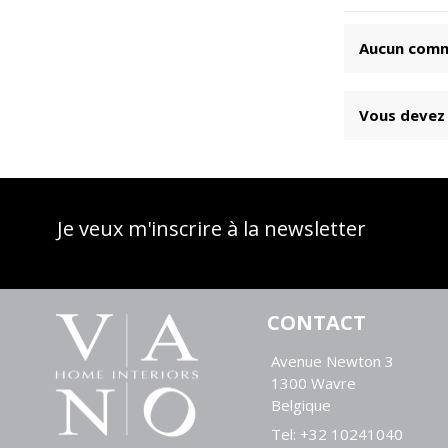
Aucun comme
Vous devez 
Je veux m'inscrire à la newsletter
CONTACT
Avenue Newton 3
1300 Wavre
Belgique
Tel:
+32 10241040