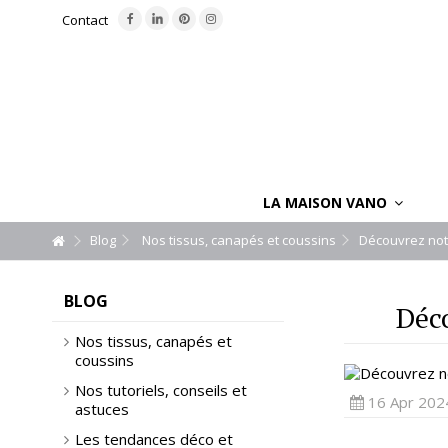
Contact
LA MAISON VANO
Blog
Nos tissus, canapés et coussins
Découvrez notr
BLOG
Déco
Nos tissus, canapés et
coussins
Nos tutoriels, conseils et
16 Apr 202
astuces
Les tendances déco et