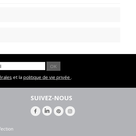
OK
érales
et la
politique de vie privée
.
SUIVEZ-NOUS
ection